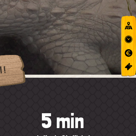
 !
5 min