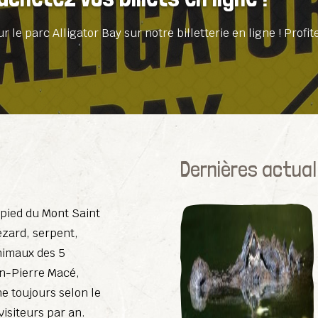
le parc Alligator Bay sur notre billetterie en ligne ! Profit
Dernières actual
 pied du Mont Saint
ézard, serpent,
nimaux des 5
an-Pierre Macé,
ne toujours selon le
isiteurs par an.