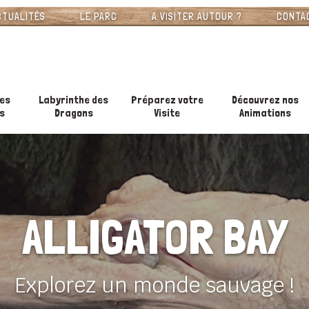
CTUALITÉS
LE PARC
A VISITER AUTOUR ?
CONTA
es
Labyrinthe des
Préparez votre
Découvrez nos
s
Dragons
Visite
Animations
ALLIGATOR BAY
Explorez un monde sauvage !