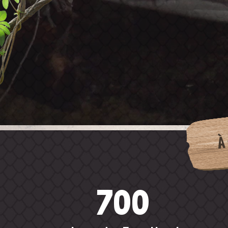
À
700