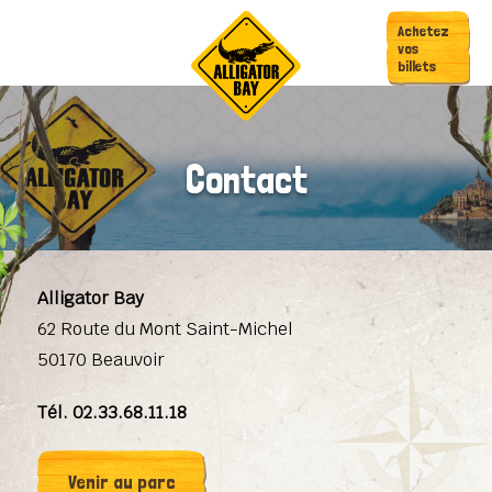
Passer
Passer
Achetez
à
au
vos
billets
la
contenu
navigation
principal
principale
Contact
Alligator Bay
62 Route du Mont Saint-Michel
50170 Beauvoir
Tél. 02.33.68.11.18
Venir au parc