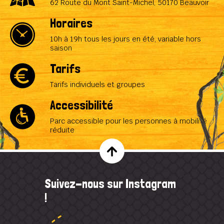
62 Route du Mont Saint-Michel, 50170 Beauvoir
Horaires
10h à 19h tous les jours en été, variable hors
saison
Tarifs
Tarifs individuels et groupes
Accessibilité
Parc accessible pour les personnes à mobilité
réduite
Suivez-nous sur Instagram
!